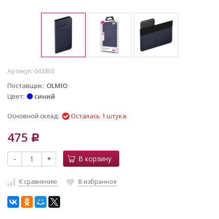
Артикул:
043803
Поставщик
OLMIO
Цвет
синий
Основной склад:
Осталась 1 штука
475
Р
-
+
В корзину
К сравнению
В избранное