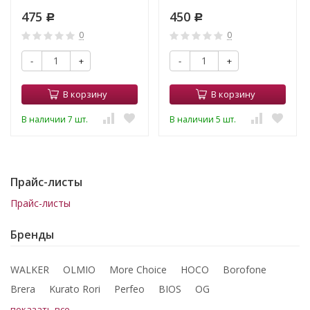
черный
темно-синий
475
450
Р
Р
0
0
-
+
-
+
В корзину
В корзину
В наличии 7 шт.
В наличии 5 шт.
Прайс-листы
Прайс-листы
Бренды
WALKER
OLMIO
More Choice
HOCO
Borofone
Brera
Kurato Rori
Perfeo
BIOS
OG
показать все