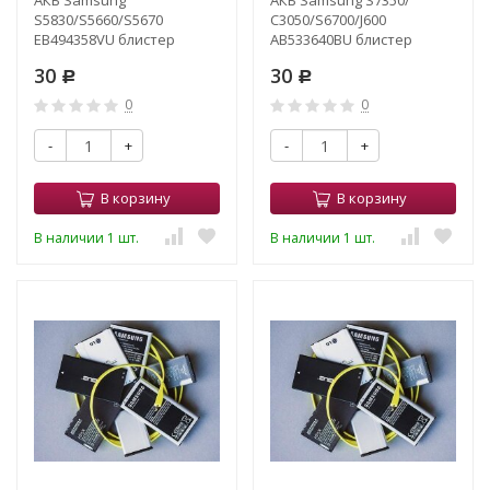
АКБ Samsung
АКБ Samsung S7350/
S5830/S5660/S5670
С3050/S6700/J600
EB494358VU блистер
AB533640BU блистер
30
30
Р
Р
0
0
-
+
-
+
В корзину
В корзину
В наличии 1 шт.
В наличии 1 шт.