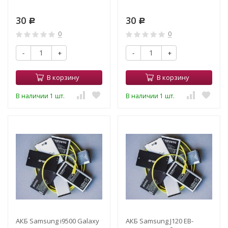
30
30
Р
Р
0
0
-
+
-
+
В корзину
В корзину
В наличии 1 шт.
В наличии 1 шт.
АКБ Samsung i9500 Galaxy
АКБ Samsung J120 EB-