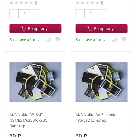
0
0
-
+
-
+
В корзину
В корзину
В наличии 1 шт.
В наличии 1 шт.
АКБ Nokia BP-6MT
АКБ Nokia BV-5J Lumia
N81/E51/6350/6720C
435/532 блистер
блистер
30
30
Р
Р