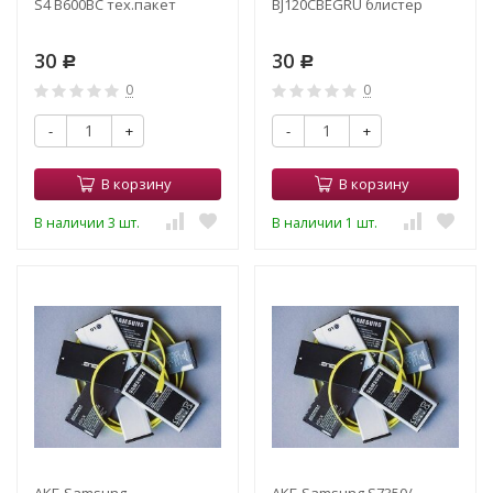
S4 B600BC тех.пакет
BJ120CBEGRU блистер
30
30
Р
Р
0
0
-
+
-
+
В корзину
В корзину
В наличии 3 шт.
В наличии 1 шт.