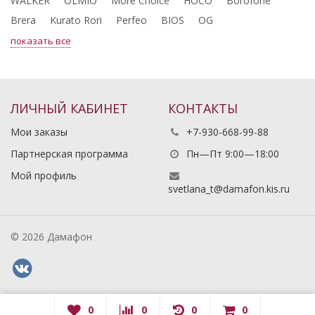
WALKER
OLMIO
More Choice
HOCO
Borofone
Brera
Kurato Rori
Perfeo
BIOS
OG
показать все
ЛИЧНЫЙ КАБИНЕТ
КОНТАКТЫ
Мои заказы
+7-930-668-99-88
Партнерская программа
Пн—Пт 9:00—18:00
Мой профиль
svetlana_t@damafon.kis.ru
© 2026 Дамафон
0
0
0
0