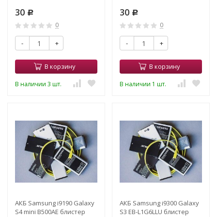
30
30
Р
Р
0
0
-
+
-
+
В корзину
В корзину
В наличии 3 шт.
В наличии 1 шт.
АКБ Samsung i9190 Galaxy
АКБ Samsung i9300 Galaxy
S4 mini B500AE блистер
S3 EB-L1G6LLU блистер