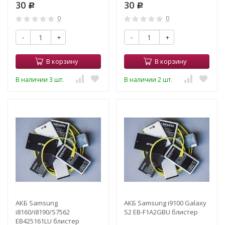
30
30
Р
Р
0
0
-
+
-
+
В корзину
В корзину
В наличии 3 шт.
В наличии 2 шт.
АКБ Samsung
АКБ Samsung i9100 Galaxy
i8160/i8190/S7562
S2 EB-F1A2GBU блистер
EB425161LU блистер