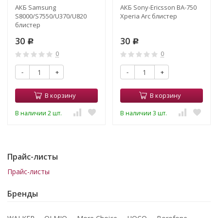
АКБ Samsung
АКБ Sony-Ericsson BA-750
S8000/S7550/U370/U820
Xperia Arc блистер
блистер
30
30
Р
Р
0
0
-
+
-
+
В корзину
В корзину
В наличии 2 шт.
В наличии 3 шт.
Прайс-листы
Прайс-листы
Бренды