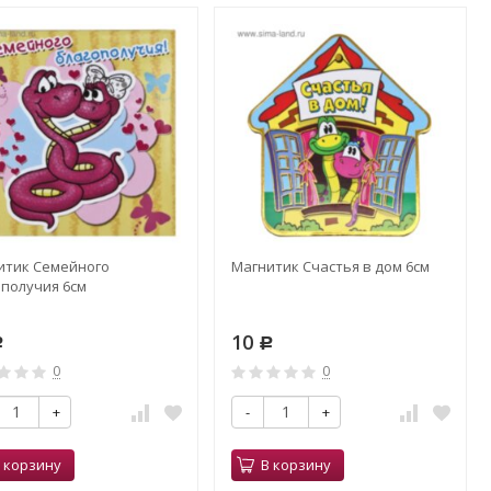
итик Семейного
Магнитик Счастья в дом 6см
ополучия 6см
10
Р
Р
0
0
+
-
+
 корзину
В корзину