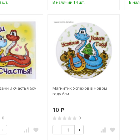
 шт.
В наличии 14 шт.
В нал
ачи и счастья 6см
Магнитик Успехов в Новом
году 6см
10
Р
0
0
+
-
+