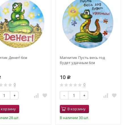
тик Денег! 6см
Магнитик Пусть весь год
будет удачным 6см
10
Р
Р
0
0
+
-
+
 корзину
В корзину
ичии 28 шт.
В наличии 30 шт.