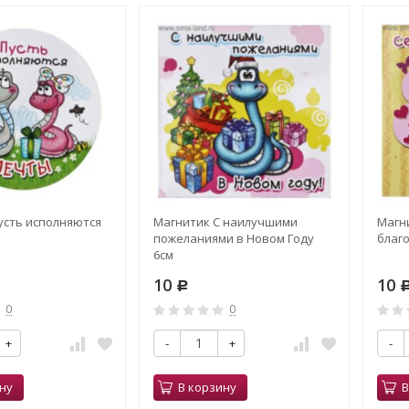
усть исполняются
Магнитик С наилучшими
Магн
пожеланиями в Новом Году
благ
6см
10
10
Р
0
0
+
-
+
-
ну
В корзину
В