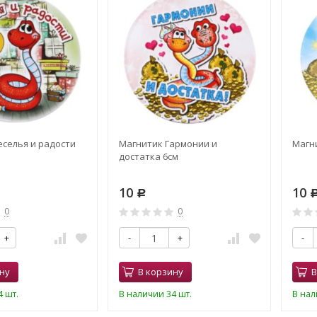
еселья и радости
Магнитик Гармонии и
Магни
достатка 6см
10
10
Р
0
0
+
-
+
-
ну
В корзину
В
 шт.
В наличии 34 шт.
В нал