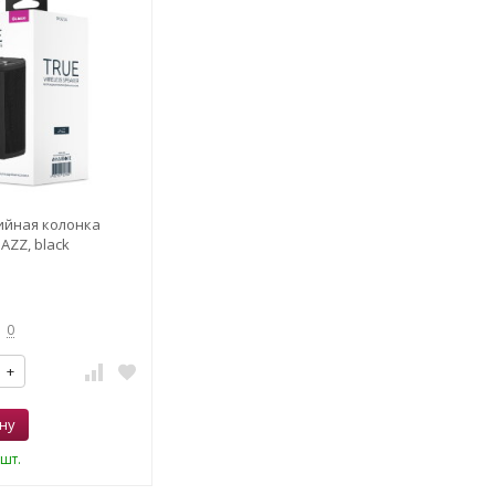
йная колонка
JAZZ, black
0
+
ну
шт.