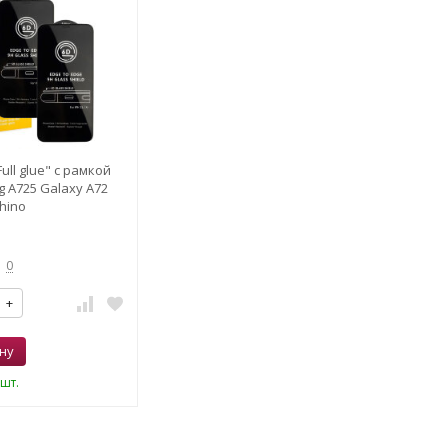
ull glue" с рамкой
 A725 Galaxy A72
hino
0
+
ну
шт.