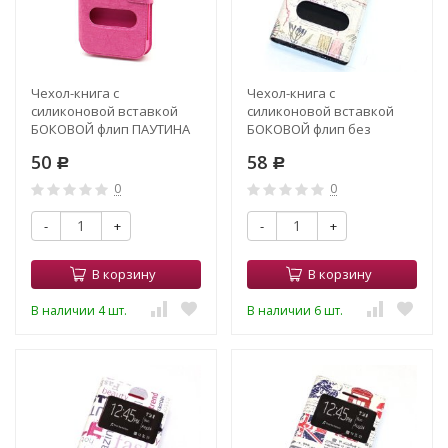
Чехол-книга с
Чехол-книга с
силиконовой вставкой
силиконовой вставкой
БОКОВОЙ флип ПАУТИНА
БОКОВОЙ флип без
5,5" розовый (1)
хлястика 4,0" (3,8"-4,3")
50
58
Р
Карта
Р
0
0
-
+
-
+
В корзину
В корзину
В наличии 4 шт.
В наличии 6 шт.