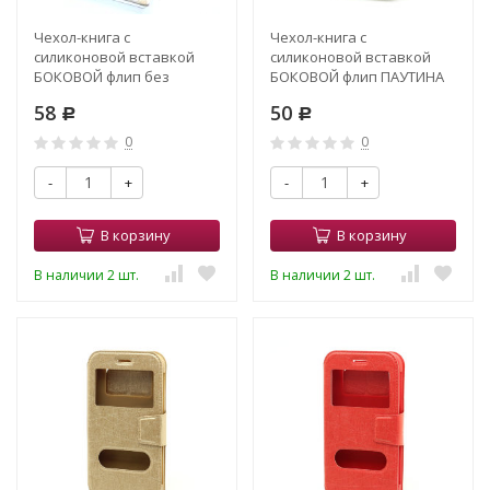
Чехол-книга с
Чехол-книга с
силиконовой вставкой
силиконовой вставкой
БОКОВОЙ флип без
БОКОВОЙ флип ПАУТИНА
хлястика 4,0" (3,8"-4,3")
4,7" белый (3)
58
50
Розы на белом
Р
Р
0
0
-
+
-
+
В корзину
В корзину
В наличии 2 шт.
В наличии 2 шт.