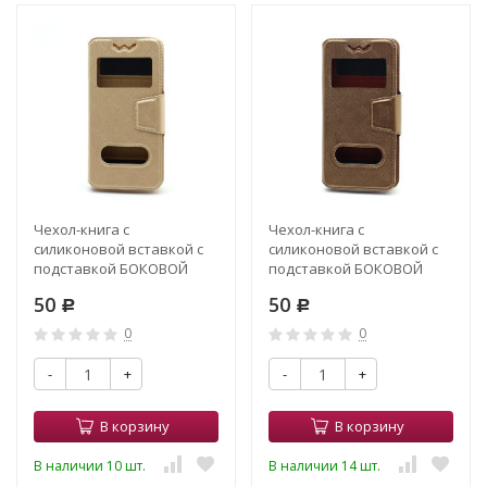
Чехол-книга с
Чехол-книга с
силиконовой вставкой с
силиконовой вставкой с
подставкой БОКОВОЙ
подставкой БОКОВОЙ
флип РОМБ 4,0" золото
флип РОМБ 4,0"
50
50
Р
коричневый
Р
0
0
-
+
-
+
В корзину
В корзину
В наличии 10 шт.
В наличии 14 шт.