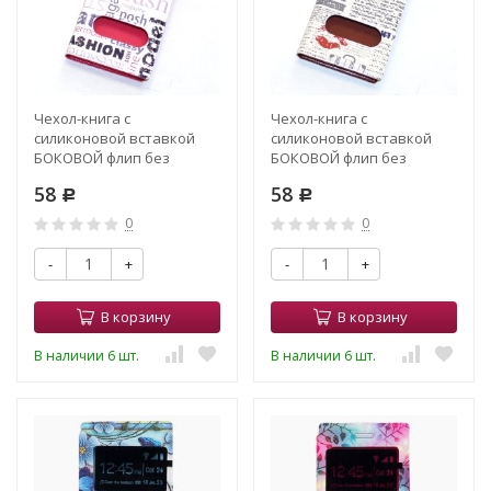
Чехол-книга с
Чехол-книга с
силиконовой вставкой
силиконовой вставкой
БОКОВОЙ флип без
БОКОВОЙ флип без
хлястика 4,0" (3,8"-4,3")
хлястика 4,0" (3,8"-4,3")
58
58
Слова на белом
Р
Газета
Р
0
0
-
+
-
+
В корзину
В корзину
В наличии 6 шт.
В наличии 6 шт.