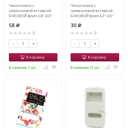
Чехол-книга с
Чехол-книга с
силиконовой вставкой
силиконовой вставкой
БОКОВОЙ флип 3,8"-4,0"
БОКОВОЙ флип 4,3"-4,5"
Зверополис
Миньоны(неудачный
58
30
Р
вырез окошка по рисунку)
Р
0
0
-
+
-
+
В корзину
В корзину
В наличии 7 шт.
В наличии 21 шт.