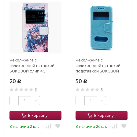
Чехол-книга с
Чехол-книга с
силиконовой вставкой
силиконовой вставкой с
БОКОВОЙ флип 4.5"
подставкой БОКОВОЙ
13.8*6.9*1.1 (015)
флип РОМБ 4,0" голубой
20
50
Р
Р
0
0
-
+
-
+
В корзину
В корзину
В наличии 2 шт.
В наличии 26 шт.