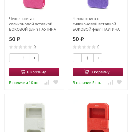
Чехол-книга с
Чехол-книга с
силиконовой вставкой
силиконовой вставкой
БОКОВОЙ флип ПАУТИНА
БОКОВОЙ флип ПАУТИНА
4,7" розовый (3)
4,7" фиолетовый (3)
50
50
Р
Р
0
0
-
+
-
+
В корзину
В корзину
В наличии 10 шт.
В наличии 5 шт.