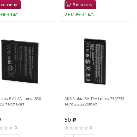
 корзину
В корзину
ичии 4 шт.
В наличии 1 шт.
okia BV-L4A Lumia 830
АКБ Nokia BV-T5A Lumia 730/735
2:2 тех.пакет
euro 2:2 2220mAh
50
Р
Р
0
0