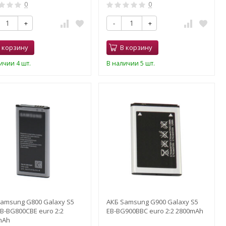
0
0
+
-
+
 корзину
В корзину
ичии 4 шт.
В наличии 5 шт.
Samsung G800 Galaxy S5
АКБ Samsung G900 Galaxy S5
EB-BG800CBE euro 2:2
EB-BG900BBC euro 2:2 2800mAh
mAh