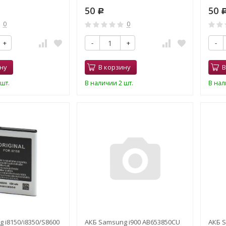
50
50
Р
0
0
+
-
+
-
ну
В корзину
В
шт.
В наличии 2 шт.
В нал
 i8150/i8350/S8600
АКБ Samsung i900 AB653850CU
АКБ S