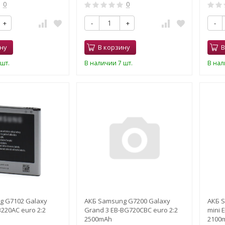
0
0
+
-
+
-
ну
В корзину
В
шт.
В наличии 7 шт.
В нал
g G7102 Galaxy
АКБ Samsung G7200 Galaxy
АКБ 
B220AC euro 2:2
Grand 3 EB-BG720CBC euro 2:2
mini 
2500mAh
2100