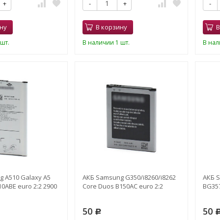
+
-
+
-
ну
В корзину
В
шт.
В наличии 1 шт.
В нал
 A510 Galaxy A5
АКБ Samsung G350/i8260/i8262
АКБ S
0ABE euro 2:2 2900
Core Duos B150AC euro 2:2
BG357
50
50
Р