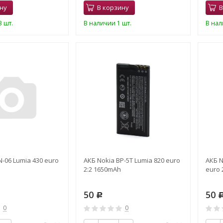
ну
В корзину
В
 шт.
В наличии 1 шт.
В нал
N-06 Lumia 430 euro
АКБ Nokia BP-5T Lumia 820 euro
АКБ N
2:2 1650mAh
euro 
50
50
Р
0
0