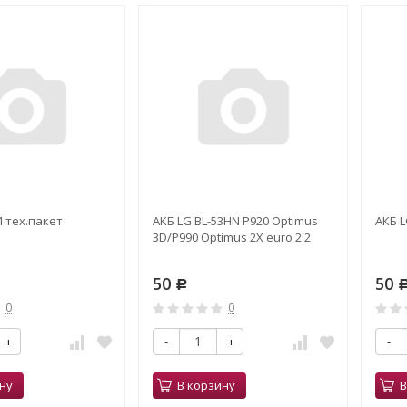
4 тех.пакет
АКБ LG BL-53HN P920 Optimus
АКБ L
3D/P990 Optimus 2X euro 2:2
50
50
Р
0
0
+
-
+
-
ну
В корзину
В