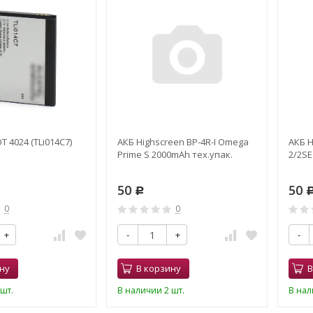
OT 4024 (TLi014C7)
АКБ Highscreen BP-4R-I Omega
АКБ H
Prime S 2000mAh тех.упак.
2/2SE
50
50
Р
0
0
+
-
+
-
ну
В корзину
В
шт.
В наличии 2 шт.
В нал