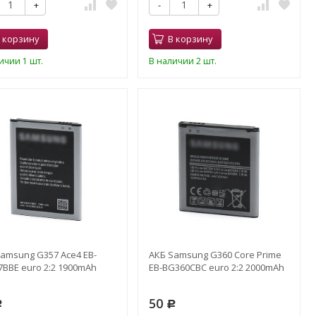
+
-
+
 корзину
В корзину
ичии 1 шт.
В наличии 2 шт.
amsung G357 Ace4 EB-
АКБ Samsung G360 Core Prime
BBE euro 2:2 1900mAh
EB-BG360СBC euro 2:2 2000mAh
50
Р
Р