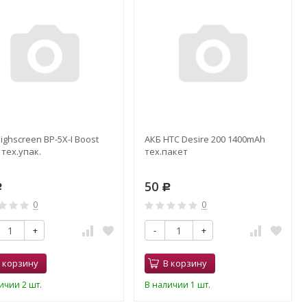
ighscreen BP-5X-I Boost
АКБ HTC Desire 200 1400mAh
 тех.упак.
тех.пакет
50
Р
Р
0
0
+
-
+
 корзину
В корзину
ичии 2 шт.
В наличии 1 шт.