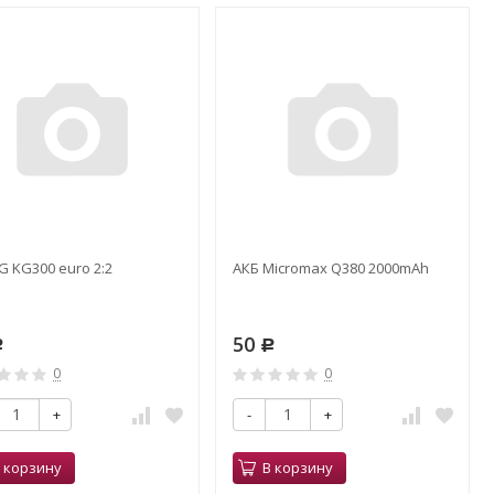
G KG300 euro 2:2
АКБ Micromax Q380 2000mAh
50
Р
Р
0
0
+
-
+
 корзину
В корзину