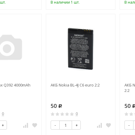
шт.
В наличии 1 шт.
В нал
ax Q392 4000mAh
АКБ Nokia BL-4J C6 euro 2:2
АКБ N
2:2
50
50
Р
0
0
+
-
+
-