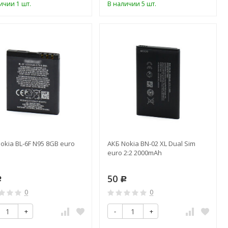
ичии 1 шт.
В наличии 5 шт.
okia BL-6F N95 8GB euro
АКБ Nokia BN-02 XL Dual Sim
euro 2:2 2000mAh
50
Р
Р
0
0
+
-
+