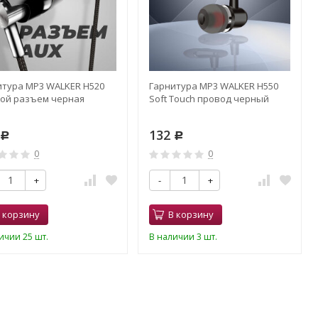
итура MP3 WALKER H520
Гарнитура MP3 WALKER H550
вой разъем черная
Soft Touch провод черный
132
Р
Р
0
0
+
-
+
 корзину
В корзину
ичии 25 шт.
В наличии 3 шт.