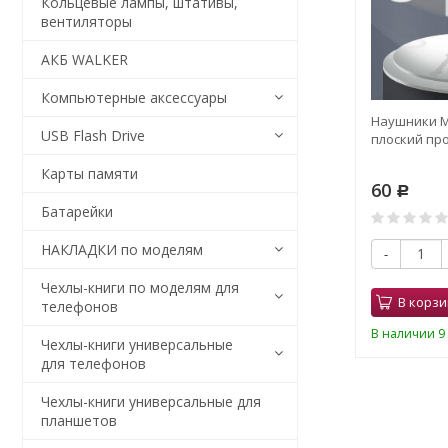
Кольцевые лампы, штативы,
вентиляторы
АКБ WALKER
Компьютерные аксессуары
LKER H520
СЗУ WALKER WH-21 1*USB 5V-
Наушники M
USB Flash Drive
елая
2.1A, Max 10.5W + кабель
плоский про
MicroUSB черное
Карты памяти
189
60
Р
Р
Батарейки
0
НАКЛАДКИ по моделям
-
+
-
Чехлы-книги по моделям для
В корзину
В корзи
телефонов
В наличии 15 шт.
В наличии 9 
Чехлы-книги универсальные
для телефонов
Чехлы-книги универсальные для
планшетов