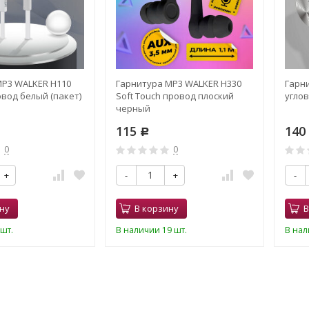
P3 WALKER H110
Гарнитура MP3 WALKER H330
Гарн
вод белый (пакет)
Soft Touch провод плоский
угло
черный
115
140
Р
0
0
+
-
+
-
ну
В корзину
В
шт.
В наличии 19 шт.
В нал