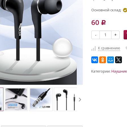
Основной склад:
60
Р
-
+
К сравнению
Категории:
Наушник