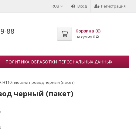
RUB
Вход
Регистрация
99-88
Корзина (
0
)
на сумму
0
Р
ПОЛИТИКА ОБРАБОТКИ ПЕРСОНАЛЬНЫХ ДАННЫХ
 H110 плоский провод черный (пакет)
од черный (пакет)
3
R