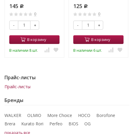
145
125
Р
Р
0
0
-
+
-
+
В корзину
В корзину
В наличии 8 шт.
В наличии 6 шт.
Прайс-листы
Прайс-листы
Бренды
WALKER
OLMIO
More Choice
HOCO
Borofone
Brera
Kurato Rori
Perfeo
BIOS
OG
показать все