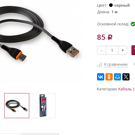
Цвет
черный
Длина
1 м
Основной склад:
85
Р
-
+
К сравнению
Категории:
Кабель U