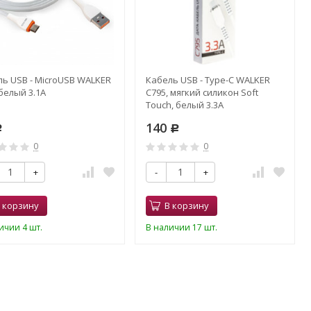
ь USB - MicroUSB WALKER
Кабель USB - Type-C WALKER
белый 3.1A
C795, мягкий силикон Soft
Touch, белый 3.3A
140
Р
Р
0
0
+
-
+
 корзину
В корзину
ичии 4 шт.
В наличии 17 шт.