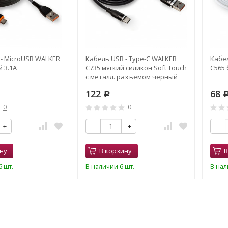
- MicroUSB WALKER
Кабель USB - Type-C WALKER
Кабел
 3.1A
C735 мягкий силикон Soft Touch
C565 
с металл. разъемом черный
3.1A
122
68
Р
0
0
+
-
+
-
ну
В корзину
В
 шт.
В наличии 6 шт.
В нал