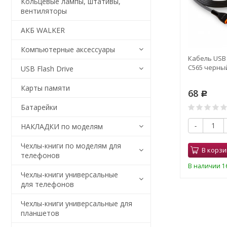
Кольцевые лампы, штативы,
вентиляторы
АКБ WALKER
Компьютерные аксессуары
-C WALKER
Кабель USB - Type-C WALKER
Кабель USB 
н Soft Touch
C720 с пружинами черный
C565 черный
USB Flash Drive
м серый 3.1A
Карты памяти
115
68
Р
Р
0
Батарейки
-
+
-
НАКЛАДКИ по моделям
Чехлы-книги по моделям для
В корзину
В корзи
телефонов
В наличии 11 шт.
В наличии 16
Чехлы-книги универсальные
для телефонов
Чехлы-книги универсальные для
планшетов