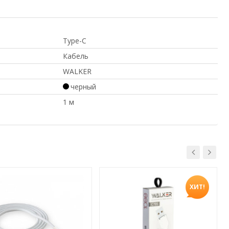
Type-C
Кабель
WALKER
черный
1 м
ХИТ!