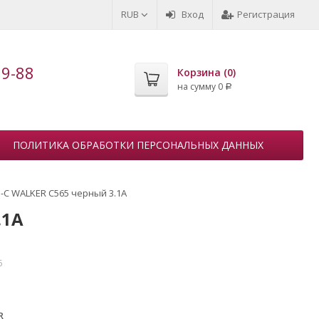
RUB
Вход
Регистрация
99-88
Корзина (
0
)
на сумму
0
Р
ПОЛИТИКА ОБРАБОТКИ ПЕРСОНАЛЬНЫХ ДАННЫХ
e-C WALKER C565 черный 3.1A
.1A
6
R