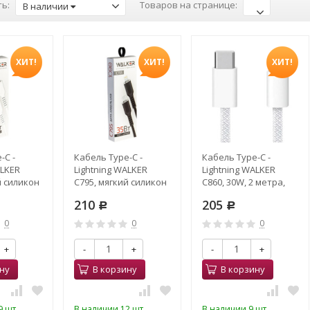
ь:
Товаров на странице:
В наличии
ХИТ!
ХИТ!
ХИТ!
-C -
Кабель Type-C -
Кабель Type-C -
ALKER
Lightning WALKER
Lightning WALKER
й силикон
C795, мягкий силикон
C860, 30W, 2 метра,
35W,
Soft Touch, 35W,
белый
210
205
черный
Р
Р
0
0
0
+
-
+
-
+
ну
В корзину
В корзину
 шт.
В наличии 12 шт.
В наличии 9 шт.