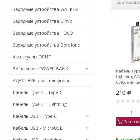
Сортироват
Зарядные устройства WALKER
Зарядные устройства Olmio
Зарядные устройства HOCO
Зарядные устройства Borofone
Аксессуары ОРИГ
ЗУ внешнее POWER BANK
Кабель Type
Lightning W
АДАПТЕРЫ для телефонов
C795, мягки
Soft Touch, 
210
Кабель Type-C - Type-C
белый
Р
Кабель Type-C - Lightning
-
Кабель USB - Type-C
В корзи
Кабель USB - MicroUSB
В наличии 29
Кабель USB - Lightning