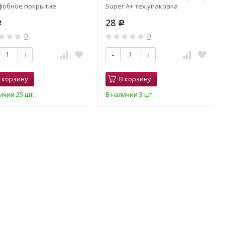
фобное покрытие
Super A+ тех.упаковка
летовое)
28
Р
Р
0
0
+
-
+
 корзину
В корзину
ичии 25 шт.
В наличии 3 шт.