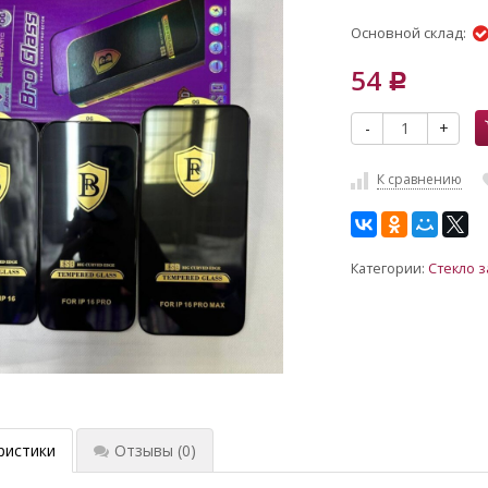
Основной склад:
54
Р
-
+
К сравнению
Категории:
Стекло 
ристики
Отзывы
(0)