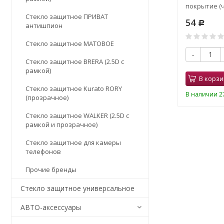
покрытие (черное) ANTI-STATIC
покрытие (ч
Стекло защитное ПРИВАТ
54
54
Р
Р
антишпион
0
Стекло защитное МАТОВОЕ
-
+
-
Стекло защитное BRERA (2.5D с
рамкой)
В корзину
В корзи
Стекло защитное Kurato RORY
В наличии 4 шт.
В наличии 27
(прозрачное)
Стекло защитное WALKER (2.5D с
рамкой и прозрачное)
Стекло защитное для камеры
телефонов
Прочие бренды
Стекло защитное универсальное
АВТО-аксессуары