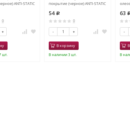
ерное) ANTI-STATIC
покрытие (черное) ANTI-STATIC
олео
(фио
54
63
Р
0
0
+
-
+
-
ну
В корзину
В
 шт.
В наличии 3 шт.
В нал