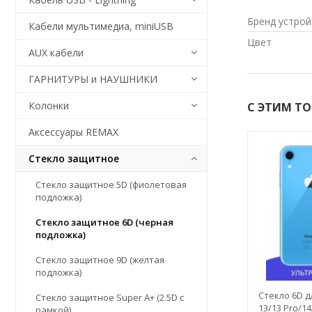
Бренд устрой
Кабели мультимедиа, miniUSB
Цвет
AUX кабели
ГАРНИТУРЫ и НАУШНИКИ
Колонки
С ЭТИМ Т
Аксессуары REMAX
Стекло защитное
Стекло защитное 5D (фиолетовая
подложка)
Стекло защитное 6D (черная
подложка)
Стекло защитное 9D (желтая
подложка)
lue" с рамкой
Стекло 6D для Apple iPhone 14
Стекло 6D д
Стекло защитное Super A+ (2.5D с
X8b/X8c
Pro Max, олеофобное
13/13 Pro/1
рамкой)