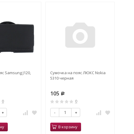
яс Samsung J120,
Сумочка на пояс ЛЮКС Nokia
5310 черная
105
Р
0
0
+
-
+
ну
В корзину