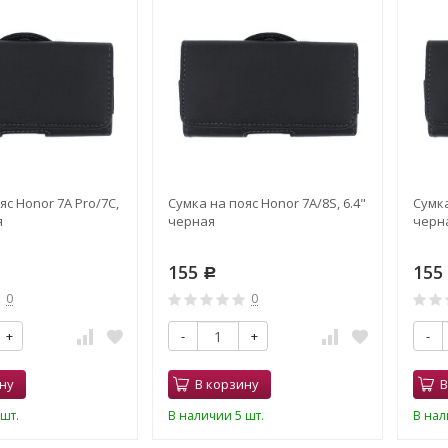
яс Honor 7A Pro/7C,
Сумка на пояс Honor 7A/8S, 6.4"
Сумка
я
черная
черн
155
15
Р
0
0
+
-
+
-
ну
В корзину
В
шт.
В наличии 5 шт.
В нал