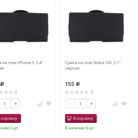
 на пояс iPhone 5, 5.4"
Сумка на пояс Nokia 105, 5.1"
ая
черная
5
155
Р
Р
0
0
+
-
+
 корзину
В корзину
ичии 3 шт.
В наличии 8 шт.