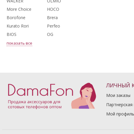
WALKER
OLMIO
More Choice
HOCO
Borofone
Brera
Kurato Rori
Perfeo
BIOS
OG
показать все
ЛИЧНЫЙ 
Мои заказы
Партнерская
Мой профил