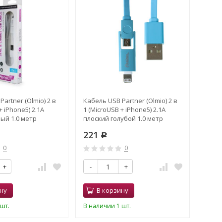
artner (Olmio) 2 в
Кабель USB Partner (Olmio) 2 в
+ iPhone5) 2.1A
1 (MicroUSB + iPhone5) 2.1A
ый 1.0 метр
плоский голубой 1.0 метр
221
Р
0
0
+
-
+
ну
В корзину
шт.
В наличии 1 шт.