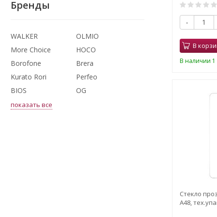
Бренды
-
WALKER
OLMIO
В корзи
More Choice
HOCO
В наличии 1 
Borofone
Brera
Kurato Rori
Perfeo
BIOS
OG
показать все
Стекло проз
A48, тех.уп