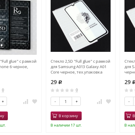
"Full glue" с рамкой
Стекло 2,5D "Full glue" с рамкой
Стекл
Phone 6 черное,
для Samsung A013 Galaxy A01
для S
Core черное, тех.упаковка
черн
29
29
Р
0
0
+
-
+
-
ну
В корзину
В
шт.
В наличии 17 шт.
В нал