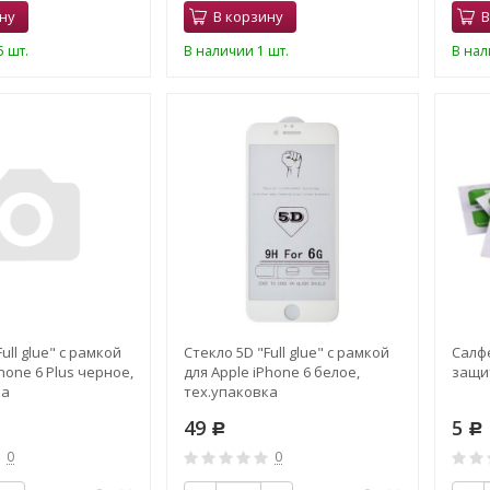
ну
В корзину
В
 шт.
В наличии 1 шт.
В нал
ull glue" с рамкой
Стекло 5D "Full glue" с рамкой
Салф
hone 6 Plus черное,
для Apple iPhone 6 белое,
защит
ка
тех.упаковка
49
5
Р
Р
0
0