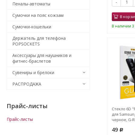
-
Пеналы-автоматы
Сумочки на пояс кожзам
В корзи
В наличии 3 
Сумочки-кошельки
Держатель для телефона
POPSOCKETS
Аксессуары для наушников и
фитнес-браслетов
Сувениры и брелоки
РАСПРОДАЖА
Прайс-листы
Стекло 6D "F
для Samsung
Прайс-листы
черное, G-R
49
Р