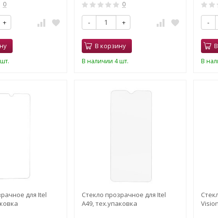
0
0
+
-
+
-
ну
В корзину
В
шт.
В наличии 4 шт.
В нал
рачное для Itel
Стекло прозрачное для Itel
Стекл
аковка
A49, тех.упаковка
Visio