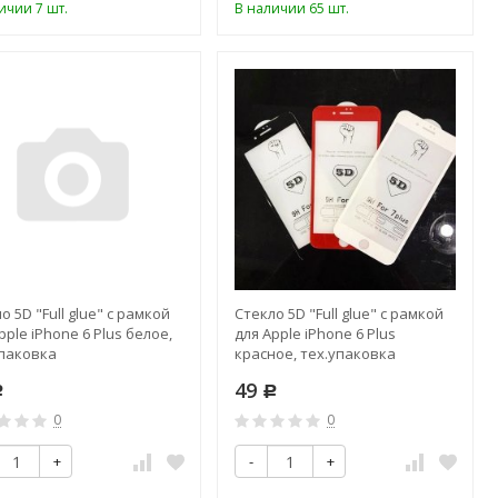
ичии 7 шт.
В наличии 65 шт.
о 5D "Full glue" с рамкой
Стекло 5D "Full glue" с рамкой
pple iPhone 6 Plus белое,
для Apple iPhone 6 Plus
упаковка
красное, тех.упаковка
49
Р
Р
0
0
+
-
+