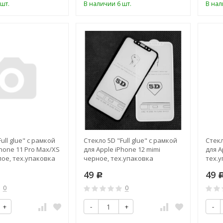
шт.
В наличии 6 шт.
В нал
ull glue" с рамкой
Стекло 5D "Full glue" с рамкой
Стекл
Phone 11 Pro Max/XS
для Apple iPhone 12 mimi
для A
лое, тех.упаковка
черное, тех.упаковка
тех.
49
49
Р
0
0
+
-
+
-