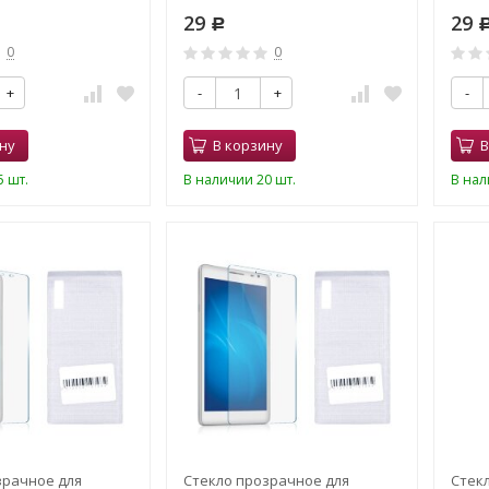
29
29
Р
0
0
+
-
+
-
ну
В корзину
В
 шт.
В наличии 20 шт.
В нал
зрачное для
Стекло прозрачное для
Стек