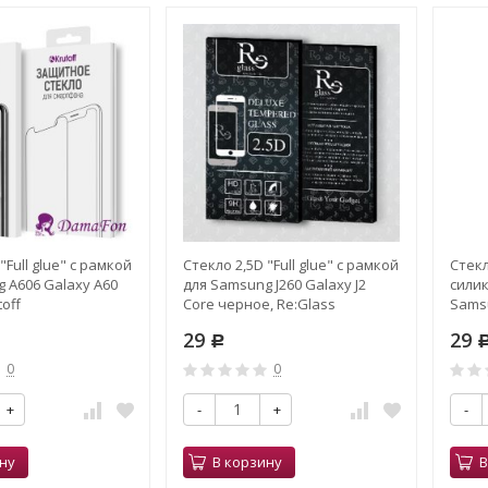
"Full glue" с рамкой
Стекло 2,5D "Full glue" с рамкой
Стекл
 A606 Galaxy A60
для Samsung J260 Galaxy J2
сили
off
Core черное, Re:Glass
Sams
черн
29
29
Р
0
0
+
-
+
-
ну
В корзину
В