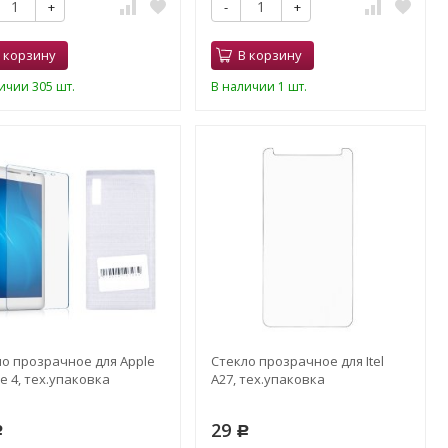
+
-
+
 корзину
В корзину
ичии 305 шт.
В наличии 1 шт.
ло прозрачное для Apple
Стекло прозрачное для Itel
e 4, тех.упаковка
A27, тех.упаковка
29
Р
Р