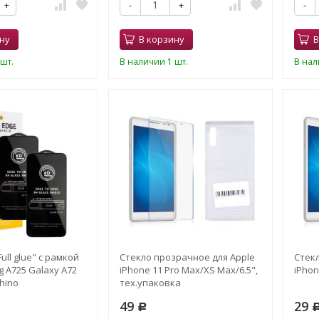
+
-
+
-
ну
В корзину
В
шт.
В наличии 1 шт.
В нал
ull glue" с рамкой
Стекло прозрачное для Apple
Стек
 A725 Galaxy A72
iPhone 11 Pro Max/XS Max/6.5",
iPhon
hino
тех.упаковка
49
29
Р