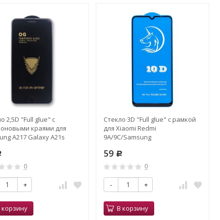
о 2,5D "Full glue" с
Стекло 3D "Full glue" с рамкой
коновыми краями для
для Xiaomi Redmi
ung A217 Galaxy A21s
9A/9C/Samsung
ое
A12/A55/A56/A57 черное, Activ
59
Р
Р
0
0
+
-
+
 корзину
В корзину