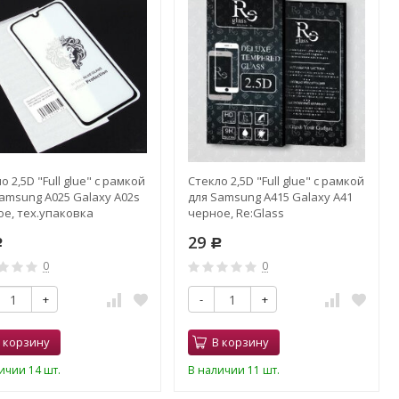
о 2,5D "Full glue" с рамкой
Стекло 2,5D "Full glue" с рамкой
amsung A025 Galaxy A02s
для Samsung A415 Galaxy A41
ое, тех.упаковка
черное, Re:Glass
29
Р
Р
0
0
+
-
+
 корзину
В корзину
ичии 14 шт.
В наличии 11 шт.