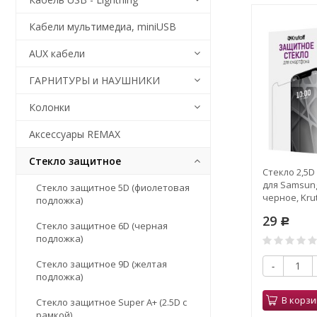
Кабели мультимедиа, miniUSB
AUX кабели
ГАРНИТУРЫ и НАУШНИКИ
Колонки
Аксессуары REMAX
Стекло защитное
Стекло 2,5D 
для Samsung
Стекло защитное 5D (фиолетовая
черное, Krut
подложка)
29
Р
Стекло защитное 6D (черная
подложка)
Стекло защитное 9D (желтая
-
подложка)
В корзи
Стекло защитное Super A+ (2.5D с
рамкой)