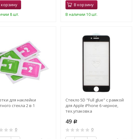
 корзину
В корзину
ичии 8 шт.
В наличии 10 шт.
етки для наклейки
Стекло 5D "Full glue" с рамкой
ного стекла 2 в 1
для Apple iPhone 6 черное,
тех.упаковка
49
Р
0
0