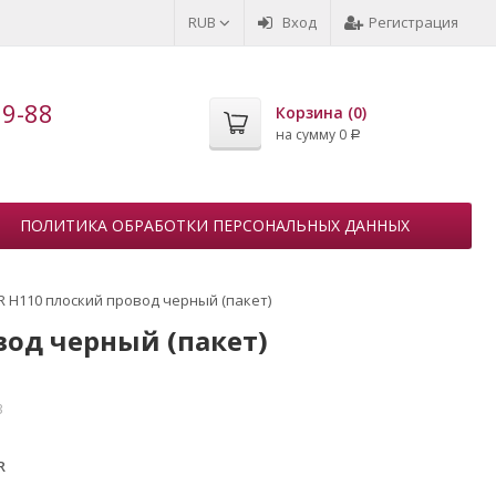
RUB
Вход
Регистрация
99-88
Корзина (
0
)
на сумму
0
Р
ПОЛИТИКА ОБРАБОТКИ ПЕРСОНАЛЬНЫХ ДАННЫХ
 H110 плоский провод черный (пакет)
од черный (пакет)
3
R