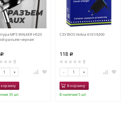
итура MP3 WALKER H520
СЗУ BIOS Nokia 6101/6300
вой разъем черная
118
Р
Р
0
0
+
-
+
 корзину
В корзину
ичии 35 шт.
В наличии 5 шт.