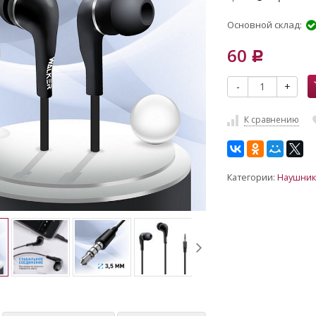
Основной склад:
60
Р
-
+
К сравнению
Категории:
Наушник