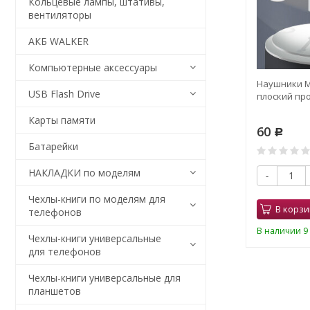
Кольцевые лампы, штативы,
вентиляторы
АКБ WALKER
Компьютерные аксессуары
LKER H520
Гарнитура MP3 WALKER H330
Наушники M
USB Flash Drive
ерая
Soft Touch провод плоский
плоский про
белый
Карты памяти
115
60
Р
Р
Батарейки
0
НАКЛАДКИ по моделям
-
+
-
Чехлы-книги по моделям для
В корзину
В корзи
телефонов
В наличии 10 шт.
В наличии 9 
Чехлы-книги универсальные
для телефонов
Чехлы-книги универсальные для
планшетов