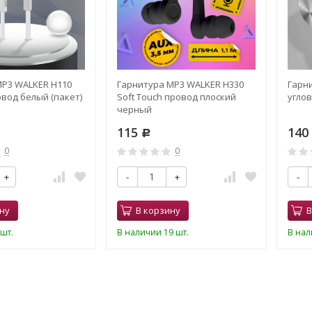
P3 WALKER H110
Гарнитура MP3 WALKER H330
Гарн
вод белый (пакет)
Soft Touch провод плоский
угло
черный
115
140
Р
0
0
+
-
+
-
ну
В корзину
В
шт.
В наличии 19 шт.
В нал