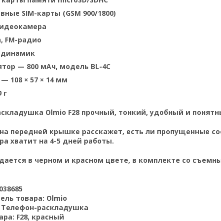
вные SIM-карты (GSM 900/1800)
видеокамера
h, FM-радио
 динамик
тор — 800 мАч, модель BL-4C
— 108 × 57 × 14 мм
 г
складушка Olmio F28 прочный, тонкий, удобный и понятн
а передней крышке расскажет, есть ли пропущенные соо
а хватит на 4-5 дней работы.
дается в черном и красном цвете, в комплекте со съем
038685
ель товара:
Olmio
:
Телефон-раскладушка
ара:
F28, красный