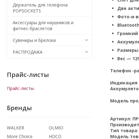
Держатель для телефона
Две акти
POPSOCKETS
Фото-и 
Аксессуары для наушников и
Bluetoot
фитнес-браслетов
Громкий
Сувениры и брелоки
Аккумуля
Размеры 
РАСПРОДАЖА
Вес — 129
Телефон -ра
Прайс-листы
Индикация н
Прайс-листы
Аккумулятор
Модель про
Бренды
Артикул:
ПР
Производит
WALKER
OLMIO
Тип товара
More Choice
HOCO
Модель тов