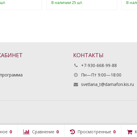
шт.
В наличии 25 шт.
В нал
КАБИНЕТ
КОНТАКТЫ
+7-930-668-99-88
 программа
Пн—Пт 9:00—18:00
ь
svetlana_t@damafon.kis.ru
ное
0
Сравнение
0
Просмотренные
0
К