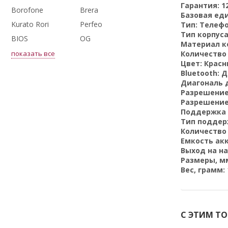
Гарантия:
1
Borofone
Brera
Базовая ед
Kurato Rori
Perfeo
Тип:
Телеф
Тип корпуса
BIOS
OG
Материал к
показать все
Количество 
Цвет:
Красн
Bluetooth:
Д
Диагональ д
Разрешение
Разрешение
Поддержка 
Тип поддер
Количество
Емкость ак
Выход на н
Размеры, м
Вес, грамм:
С ЭТИМ Т