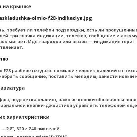
 на крышке
ть, требует ли телефон подзарядки, есть ли пропущенн
ней три значка индикации, телефон, сообщение и аккуму
ок мигает. Идет зарядка или вызов — индикация горит н
отвлекает.
еню
o F28 разберется даже пожилой человек далекий от техн
набрать сообщение, поставить мелодию, занести новый к
лавиатура
фры, подсветка клавиш, важные кнопки обозначены пон
иональной кнопки-джойстика управлять телефоном еще 
ие характеристики
 2,8”, 320 × 240 пикселей
 карты памяти microSD/SDHC