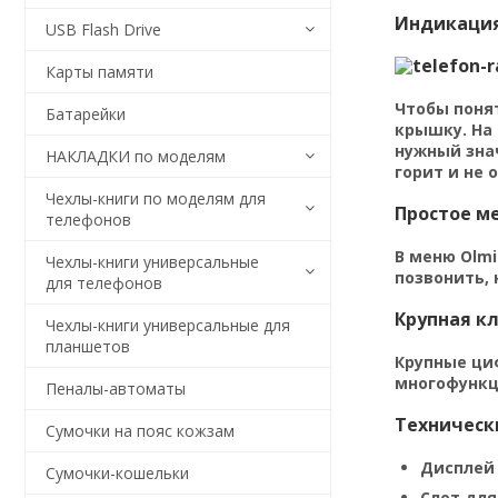
Индикация
USB Flash Drive
Карты памяти
Чтобы поня
Батарейки
крышку. На 
нужный знач
НАКЛАДКИ по моделям
горит и не 
Чехлы-книги по моделям для
Простое м
телефонов
В меню Olmi
Чехлы-книги универсальные
позвонить, 
для телефонов
Крупная к
Чехлы-книги универсальные для
планшетов
Крупные ци
многофункц
Пеналы-автоматы
Техническ
Сумочки на пояс кожзам
Дисплей —
Сумочки-кошельки
Слот для