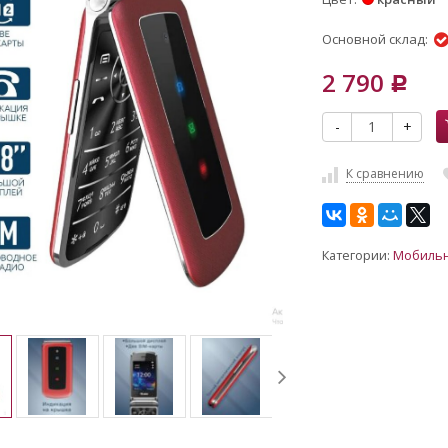
Основной склад:
2 790
Р
-
+
К сравнению
Категории:
Мобиль