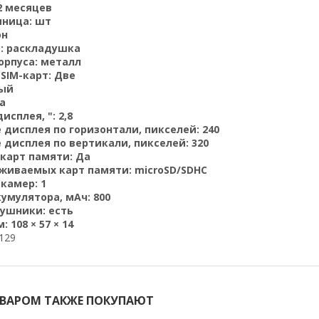
2 месяцев
иница:
шт
он
:
раскладушка
орпуса:
металл
SIM-карт:
Две
ый
а
исплея, ":
2,8
 дисплея по горизонтали, пикселей:
240
 дисплея по вертикали, пикселей:
320
карт памяти:
Да
живаемых карт памяти:
microSD/SDHC
 камер:
1
кумулятора, мАч:
800
аушники:
есть
м:
108 × 57 × 14
129
ОВАРОМ ТАКЖЕ ПОКУПАЮТ