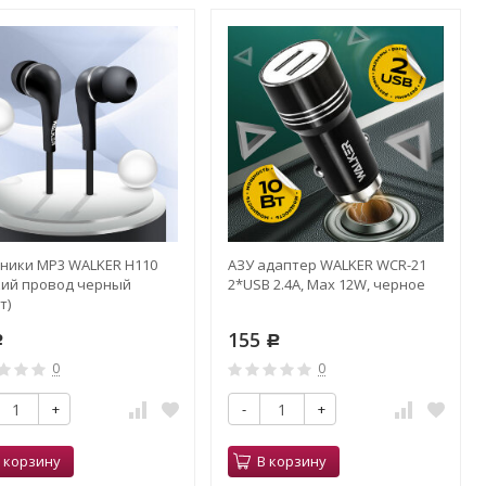
ники MP3 WALKER H110
АЗУ адаптер WALKER WCR-21
кий провод черный
2*USB 2.4A, Max 12W, черное
т)
155
Р
Р
0
0
+
-
+
 корзину
В корзину