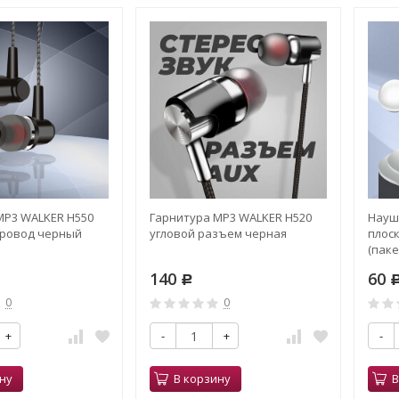
MP3 WALKER H550
Гарнитура MP3 WALKER H520
Науш
провод черный
угловой разъем черная
плос
(паке
140
60
Р
0
0
+
-
+
-
ну
В корзину
В