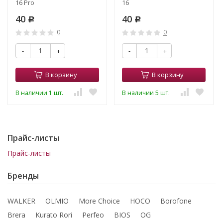
16 Pro
16
40
40
Р
Р
0
0
-
+
-
+
В корзину
В корзину
В наличии 1 шт.
В наличии 5 шт.
Прайс-листы
Прайс-листы
Бренды
WALKER
OLMIO
More Choice
HOCO
Borofone
Brera
Kurato Rori
Perfeo
BIOS
OG