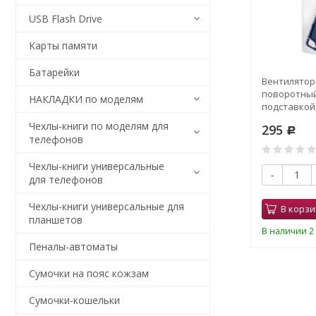
USB Flash Drive
Карты памяти
Батарейки
обильный
СЗУ HOCO CS25A, 1*PD20W +
Вентилятор
гнитный на
1*USB QC3.0 18W, черное
поворотный
НАКЛАДКИ по моделям
ый
подставкой
Чехлы-книги по моделям для
180
295
Р
Р
телефонов
0
Чехлы-книги универсальные
-
+
-
для телефонов
Чехлы-книги универсальные для
В корзину
В корзи
планшетов
В наличии 7 шт.
В наличии 2 
Пеналы-автоматы
Сумочки на пояс кожзам
Сумочки-кошельки