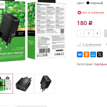
Цвет
черный
Нет в наличии
180
Р
-
+
К сравнению
Категории:
Зарядны