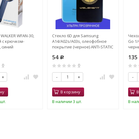
 WALKER WFAN-30,
Стекло 6D для Samsung
Чехол
 с крючком-
A14/A02s/A03s, олеофобное
Go 1/
, синий
покрытие (черное) ANTI-STATIC
черн
54
135
Р
0
0
+
-
+
-
ну
В корзину
В
шт.
В наличии 3 шт.
В нал