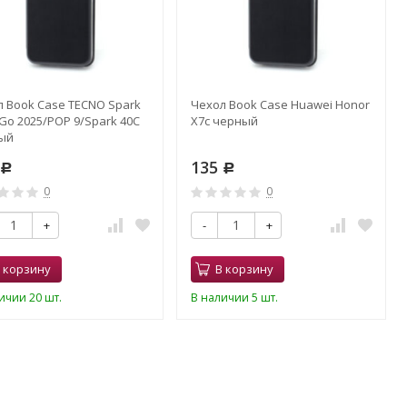
 Book Case TECNO Spark
Чехол Book Case Huawei Honor
Go 2025/POP 9/Spark 40C
X7c черный
ый
135
Р
Р
0
0
+
-
+
 корзину
В корзину
ичии 20 шт.
В наличии 5 шт.