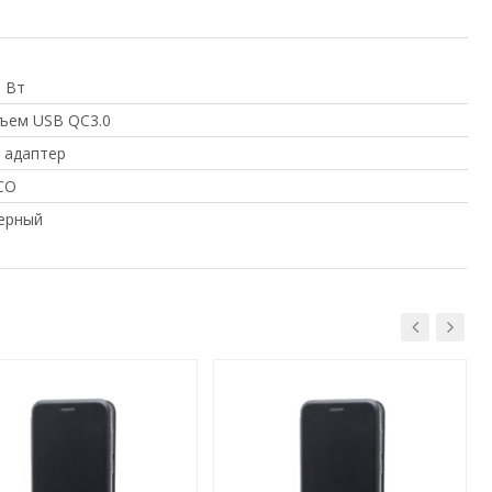
5 Вт
ъем USB QC3.0
 адаптер
CO
ерный