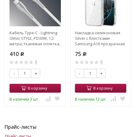
Кабель Type-C - Lightning
Накладка силиконовая
Olmio STYLE, PD30W, 1,2
Silver c блестками
метра, тканевая оплетка,
Samsung A16 прозрачная
белый
410
75
Р
Р
0
0
-
+
-
+
В корзину
В корзину
В наличии 3 шт.
В наличии 12 шт.
Прайс-листы
Прайс-листы