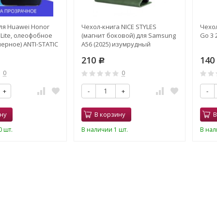
ля Huawei Honor
Чехол-книга NICE STYLES
Чехол
 Lite, олеофобное
(магнит боковой) для Samsung
Go 3 
ерное) ANTI-STATIC
A56 (2025) изумрудный
210
140
Р
0
0
+
-
+
-
ну
В корзину
В
 шт.
В наличии 1 шт.
В нал