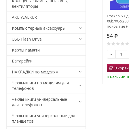
Кольцевые лампы, штативы,
вентиляторы
TECNO Spark
СЗУ Borofone BA99A 1*PD20W,
Стекло 6D д
АКБ WALKER
4G темно-
белое
X8b/X8c/200
покрытие (ч
Компьютерные аксессуары
135
54
Р
Р
USB Flash Drive
0
Карты памяти
-
+
-
Батарейки
В корзину
В корзи
НАКЛАДКИ по моделям
В наличии 7 шт.
В наличии 30
Чехлы-книги по моделям для
телефонов
Чехлы-книги универсальные
для телефонов
Чехлы-книги универсальные для
планшетов