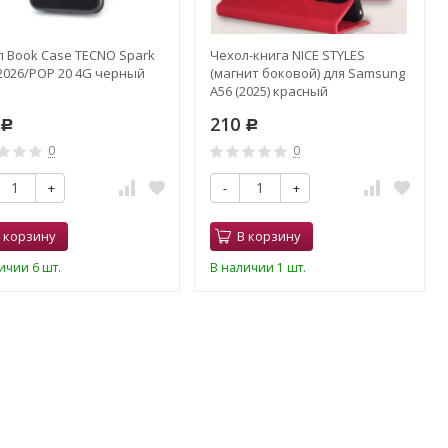
 Book Case TECNO Spark
Чехол-книга NICE STYLES
2026/POP 20 4G черный
(магнит боковой) для Samsung
A56 (2025) красный
210
Р
Р
0
0
+
-
+
 корзину
В корзину
ичии 6 шт.
В наличии 1 шт.