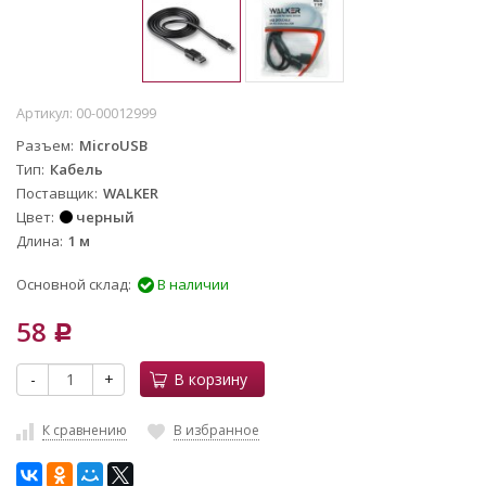
Артикул:
00-00012999
Разъем
MicroUSB
Тип
Кабель
Поставщик
WALKER
Цвет
черный
Длина
1 м
Основной склад:
В наличии
58
Р
-
+
В корзину
К сравнению
В избранное